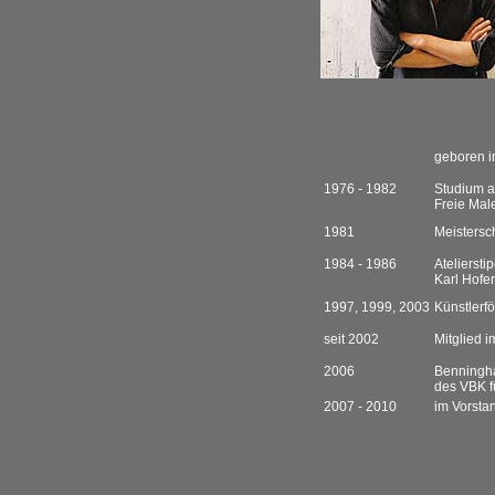
geboren i
1976 - 1982
Studium a
Freie Mal
1981
Meistersch
1984 - 1986
Atelierst
Karl Hofer
1997, 1999, 2003
Künstlerf
seit 2002
Mitglied i
2006
Benningha
des VBK f
2007 - 2010
im Vorsta